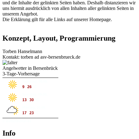
und die Inhalte der gelinkten Seiten haben. Deshalb distanzieren wir
uns hiermit ausdrücklich von allen Inhalten aller gelinkten Seiten in
unserem Angebot.
Die Erklärung gilt für alle Links auf unserer Homepage.
Konzept, Layout, Programmierung
Torben Hanselmann
Kontakt: torben ad asv-bersenbrueck.de
Angelwetter in Bersenbrück
3-Tage-Vorhersage
Samstag, 08.08.
9
/
26
°C
Sonntag, 09.08.
13
/
30
°C
Montag, 10.08.
17
/
23
°C
© wetterdienst.de
Info