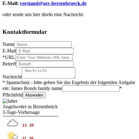
E-Mail:
vorstand@asv-bersenbrueck.de
oder sende uns hier direkt eine Nachricht:
Kontaktformular
Name
E-Mail
*URL
Betreff
Nachricht
* Spamschutz - bitte geben Sie das Ergebnis der folgenden Aufgabe
ein:
James Bonds family name
*
Pflichtfeld
Angelwetter in Bersenbrück
3-Tage-Vorhersage
Freitag, 07.08.
13
/
20
°C
Samstag, 08.08.
11
/
26
°C