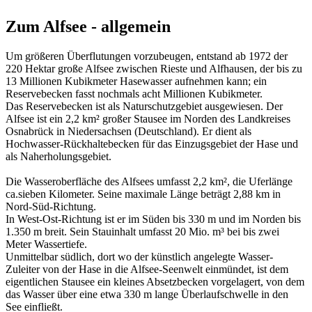
Zum Alfsee - allgemein
Um größeren Überflutungen vorzubeugen, entstand ab 1972 der
220 Hektar große Alfsee zwischen Rieste und Alfhausen, der bis zu
13 Millionen Kubikmeter Hasewasser aufnehmen kann; ein
Reservebecken fasst nochmals acht Millionen Kubikmeter.
Das Reservebecken ist als Naturschutzgebiet ausgewiesen. Der
Alfsee ist ein 2,2 km² großer Stausee im Norden des Landkreises
Osnabrück in Niedersachsen (Deutschland). Er dient als
Hochwasser-Rückhaltebecken für das Einzugsgebiet der Hase und
als Naherholungsgebiet.
Die Wasseroberfläche des Alfsees umfasst 2,2 km², die Uferlänge
ca.sieben Kilometer. Seine maximale Länge beträgt 2,88 km in
Nord-Süd-Richtung.
In West-Ost-Richtung ist er im Süden bis 330 m und im Norden bis
1.350 m breit. Sein Stauinhalt umfasst 20 Mio. m³ bei bis zwei
Meter Wassertiefe.
Unmittelbar südlich, dort wo der künstlich angelegte Wasser-
Zuleiter von der Hase in die Alfsee-Seenwelt einmündet, ist dem
eigentlichen Stausee ein kleines Absetzbecken vorgelagert, von dem
das Wasser über eine etwa 330 m lange Überlaufschwelle in den
See einfließt.