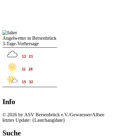
Angelwetter in Bersenbrück
3-Tage-Vorhersage
Freitag, 07.08.
13
/
21
°C
Samstag, 08.08.
11
/
26
°C
Sonntag, 09.08.
15
/
32
°C
© wetterdienst.de
Info
©
2026 by ASV Bersenbrück e.V./Gewaesser/Alfsee
letztes Update: {Lastchang|date}
Suche