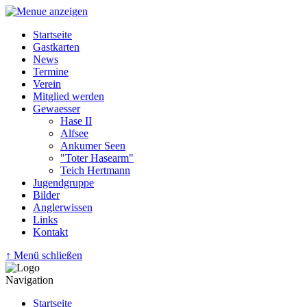
Startseite
Gastkarten
News
Termine
Verein
Mitglied werden
Gewaesser
Hase II
Alfsee
Ankumer Seen
"Toter Hasearm"
Teich Hertmann
Jugendgruppe
Bilder
Anglerwissen
Links
Kontakt
↑ Menü schließen
Navigation
Startseite